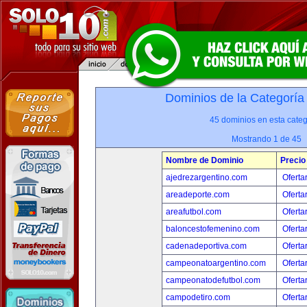
Dominios de la Categoría
45 dominios en esta categ
Mostrando 1 de 45
Nombre de Dominio
Precio
ajedrezargentino.com
Oferta
areadeporte.com
Oferta
areafutbol.com
Oferta
baloncestofemenino.com
Oferta
cadenadeportiva.com
Oferta
campeonatoargentino.com
Oferta
campeonatodefutbol.com
Oferta
campodetiro.com
Oferta