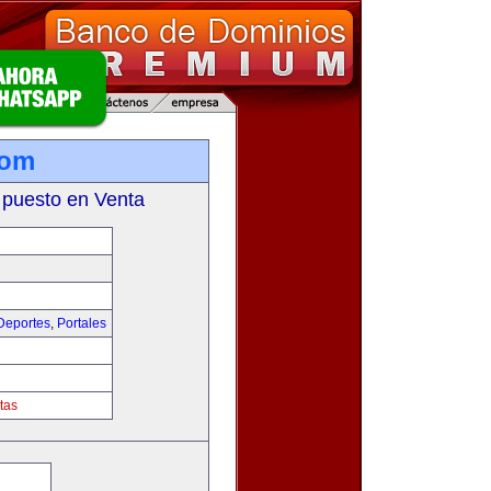
com
 puesto en Venta
Deportes
,
Portales
tas