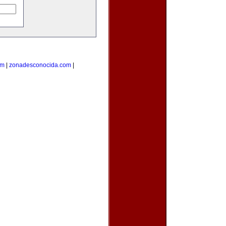
om
|
zonadesconocida.com
|