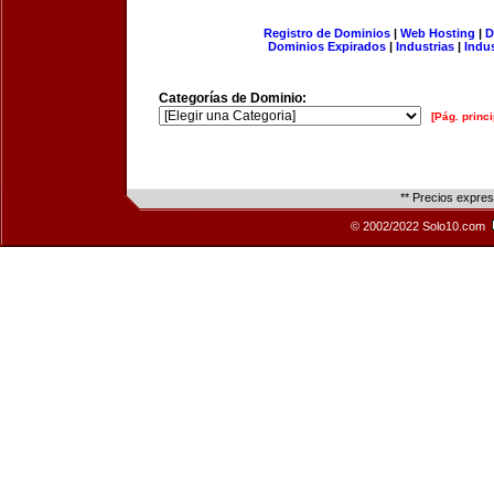
Registro de Dominios
|
Web Hosting
|
D
Dominios Expirados
|
Industrias
|
Indu
Categorías de Dominio:
[Pág. princi
** Precios expre
© 2002/2022 Solo10.com