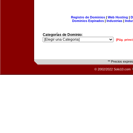
Registro de Dominios
|
Web Hosting
|
D
Dominios Expirados
|
Industrias
|
Indu
Categorías de Dominio:
[Pág. princi
** Precios expre
© 2002/2022 Solo10.com