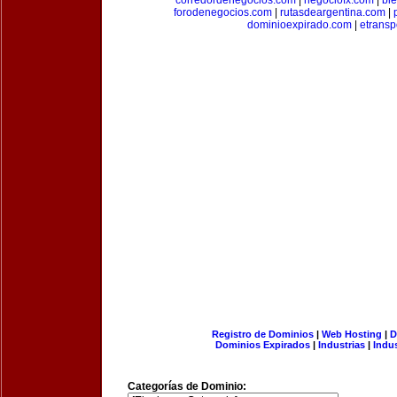
corredordenegocios.com
|
negociofx.com
|
bi
forodenegocios.com
|
rutasdeargentina.com
|
dominioexpirado.com
|
etransp
Registro de Dominios
|
Web Hosting
|
D
Dominios Expirados
|
Industrias
|
Indu
Categorías de Dominio: