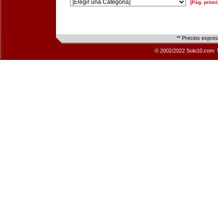
[Pág. princi
** Precios expre
© 2002/2022 Solo10.com