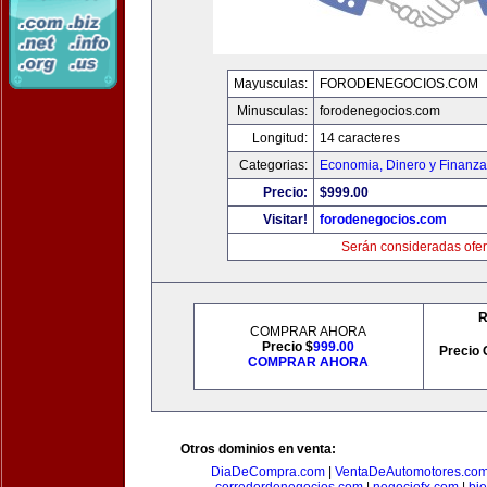
Mayusculas:
FORODENEGOCIOS.COM
Minusculas:
forodenegocios.com
Longitud:
14 caracteres
Categorias:
Economia, Dinero y Finanz
Precio:
$999.00
Visitar!
forodenegocios.com
Serán consideradas ofer
R
COMPRAR AHORA
Precio $
999.00
Precio 
COMPRAR AHORA
Otros dominios en venta:
DiaDeCompra.com
|
VentaDeAutomotores.co