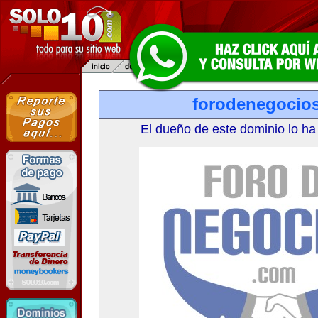
forodenegocio
El dueño de este dominio lo ha