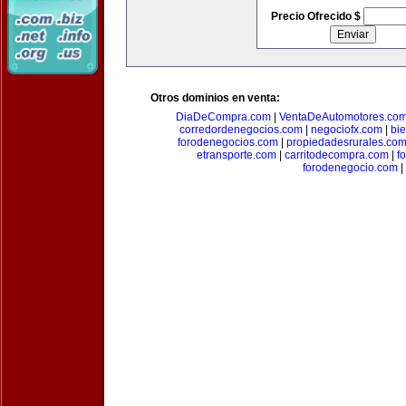
Precio Ofrecido $
Otros dominios en venta:
DiaDeCompra.com
|
VentaDeAutomotores.co
corredordenegocios.com
|
negociofx.com
|
bi
forodenegocios.com
|
propiedadesrurales.co
etransporte.com
|
carritodecompra.com
|
f
forodenegocio.com
|