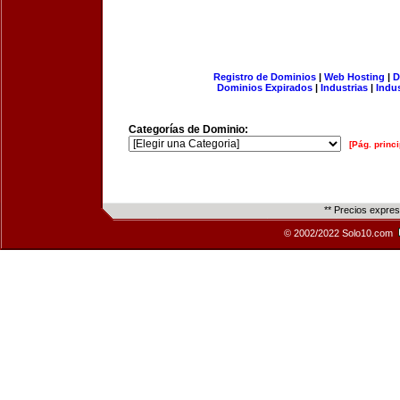
Registro de Dominios
|
Web Hosting
|
D
Dominios Expirados
|
Industrias
|
Indu
Categorías de Dominio:
[Pág. princi
** Precios expre
© 2002/2022 Solo10.com