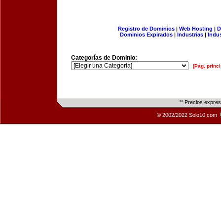
Registro de Dominios
|
Web Hosting
|
D
Dominios Expirados
|
Industrias
|
Indu
Categorías de Dominio:
[Pág. princi
** Precios expre
© 2002/2022 Solo10.com