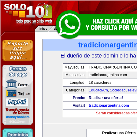
tradicionargent
El dueño de este dominio lo ha
Mayusculas:
TRADICIONARGENTINA.C
Minusculas:
tradicionargentina.com
Longitud:
18 caracteres
Categorias:
EducaciÃ³n
,
Sociedad
,
Telev
Precio:
Realizar una oferta!
Visitar!
tradicionargentina.com
Serán consideradas ofer
Realizar una Oferta