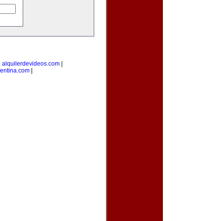
|
alquilerdevideos.com
|
gentina.com
|