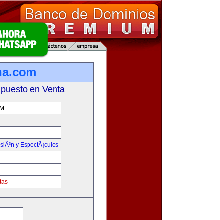
ina.com
 puesto en Venta
OM
isiÃ³n y EspectÃ¡culos
tas