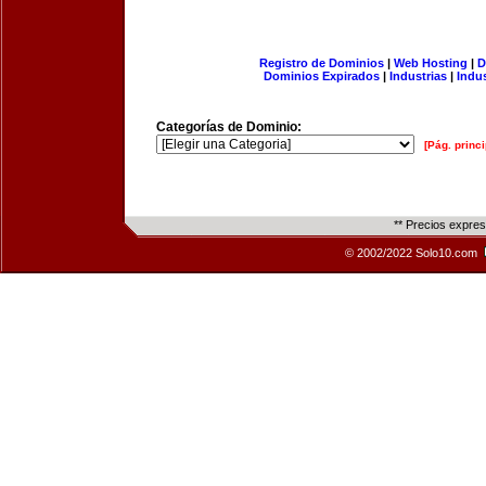
Registro de Dominios
|
Web Hosting
|
D
Dominios Expirados
|
Industrias
|
Indu
Categorías de Dominio:
[Pág. princi
** Precios expre
© 2002/2022 Solo10.com