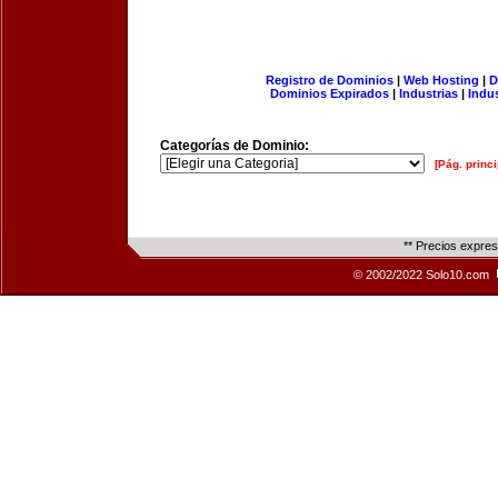
Registro de Dominios
|
Web Hosting
|
D
Dominios Expirados
|
Industrias
|
Indu
Categorías de Dominio:
[Pág. princi
** Precios expre
© 2002/2022 Solo10.com