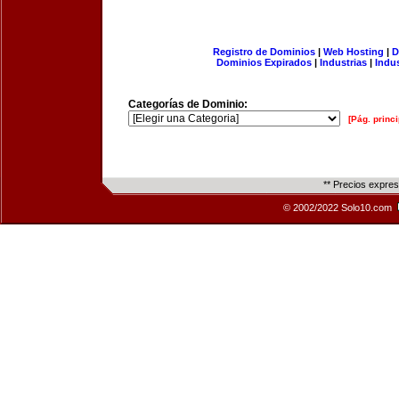
Registro de Dominios
|
Web Hosting
|
D
Dominios Expirados
|
Industrias
|
Indu
Categorías de Dominio:
[Pág. princi
** Precios expre
© 2002/2022 Solo10.com