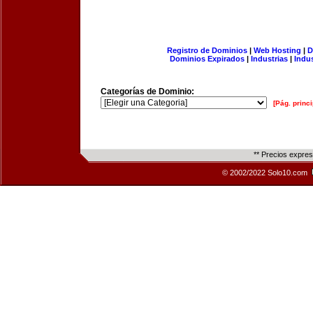
Registro de Dominios
|
Web Hosting
|
D
Dominios Expirados
|
Industrias
|
Indu
Categorías de Dominio:
[Pág. princi
** Precios expre
© 2002/2022 Solo10.com