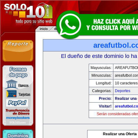
areafutbol.
El dueño de este dominio lo ha
Mayusculas:
AREAFUTBO
Minusculas:
areafutbol.co
Longitud:
10 caracteres
Categorias:
Deportes
Precio:
Realizar una 
Visitar!
areafutbol.c
Serán consideradas ofer
Realizar una Oferta