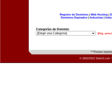
Registro de Dominios
|
Web Hosting
|
D
Dominios Expirados
|
Industrias
|
Indu
Categorías de Dominio:
[Pág. princi
** Precios expre
© 2002/2022 Solo10.com