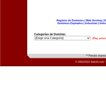
Registro de Dominios
|
Web Hosting
|
D
Dominios Expirados
|
Industrias
|
Indu
Categorías de Dominio:
[Pág. princi
** Precios expre
© 2002/2022 Solo10.com