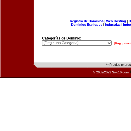
Registro de Dominios
|
Web Hosting
|
D
Dominios Expirados
|
Industrias
|
Indu
Categorías de Dominio:
[Pág. princi
** Precios expre
© 2002/2022 Solo10.com