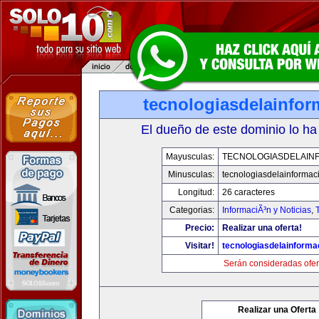
tecnologiasdelainfo
El dueño de este dominio lo ha
Mayusculas:
TECNOLOGIASDELAIN
Minusculas:
tecnologiasdelainformac
Longitud:
26 caracteres
Categorias:
InformaciÃ³n y Noticias
,
Precio:
Realizar una oferta!
Visitar!
tecnologiasdelainforma
Serán consideradas ofer
Realizar una Oferta