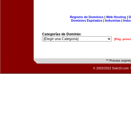
Registro de Dominios
|
Web Hosting
|
D
Dominios Expirados
|
Industrias
|
Indu
Categorías de Dominio:
[Pág. princi
** Precios expre
© 2002/2022 Solo10.com