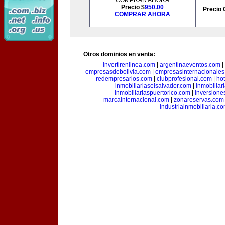
COMPRAR AHORA
Precio $
950.00
Precio 
COMPRAR AHORA
Otros dominios en venta:
invertirenlinea.com
|
argentinaeventos.com
|
empresasdebolivia.com
|
empresasinternacionale
redempresarios.com
|
clubprofesional.com
|
ho
inmobiliariaselsalvador.com
|
inmobilia
inmobiliariaspuertorico.com
|
inversione
marcainternacional.com
|
zonareservas.com
industriainmobiliaria.c