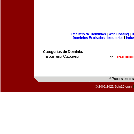
Registro de Dominios
|
Web Hosting
|
D
Dominios Expirados
|
Industrias
|
Indu
Categorías de Dominio:
[Pág. princi
** Precios expre
© 2002/2022 Solo10.com