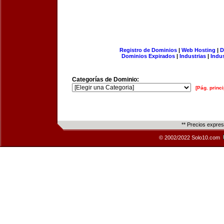
Registro de Dominios
|
Web Hosting
|
D
Dominios Expirados
|
Industrias
|
Indu
Categorías de Dominio:
[Pág. princi
** Precios expre
© 2002/2022 Solo10.com