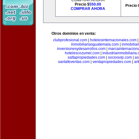
COMPRAR AHORA
Precio $
550.00
Precio 
COMPRAR AHORA
Otros dominios en venta:
clubprofesional.com
|
hotelesinternacionales.com
inmobiliariasguatemala.com
|
inmobiliar
inversionesydesarrollos.com
|
marcainternacion
hotelescozumel.com
|
industriainmobiliaria
saltapropiedades.com
|
sociosvip.com
|
as
santafeventas.com
|
ventapropiedades.com
|
ar