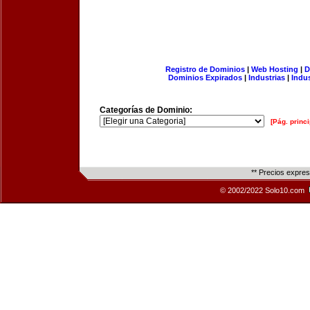
Registro de Dominios
|
Web Hosting
|
D
Dominios Expirados
|
Industrias
|
Indu
Categorías de Dominio:
[Pág. princi
** Precios expre
© 2002/2022 Solo10.com