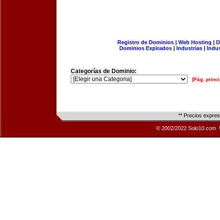
Registro de Dominios
|
Web Hosting
|
D
Dominios Expirados
|
Industrias
|
Indu
Categorías de Dominio:
[Pág. princi
** Precios expre
© 2002/2022 Solo10.com