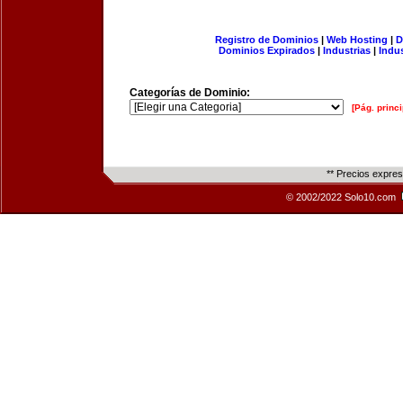
Registro de Dominios
|
Web Hosting
|
D
Dominios Expirados
|
Industrias
|
Indu
Categorías de Dominio:
[Pág. princi
** Precios expre
© 2002/2022 Solo10.com