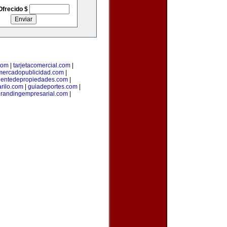
Ofrecido $
com
|
tarjetacomercial.com
|
mercadopublicidad.com
|
entedepropiedades.com
|
arilo.com
|
guiadeportes.com
|
randingempresarial.com
|