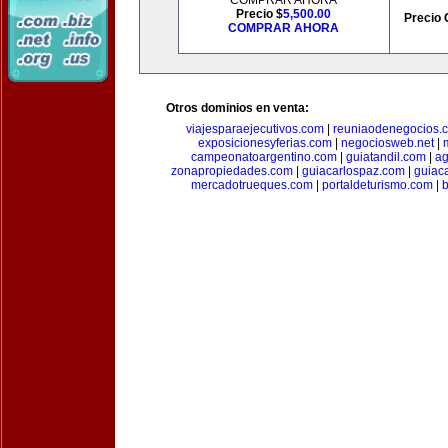
COMPRAR AHORA
Precio $
5,500.00
Precio 
COMPRAR AHORA
Otros dominios en venta:
viajesparaejecutivos.com
|
reuniaodenegocios.
exposicionesyferias.com
|
negociosweb.net
|
campeonatoargentino.com
|
guiatandil.com
|
ag
zonapropiedades.com
|
guiacarlospaz.com
|
guiac
mercadotrueques.com
|
portaldeturismo.com
|
b