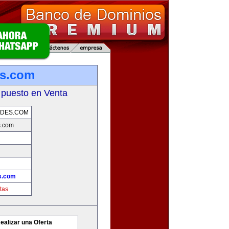
es.com
 puesto en Venta
ADES.COM
s.com
s.com
tas
ealizar una Oferta