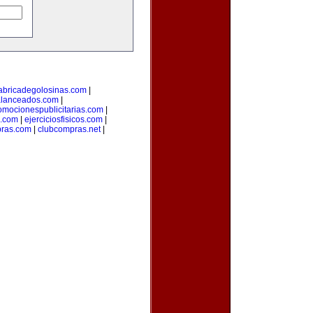
abricadegolosinas.com
|
alanceados.com
|
omocionespublicitarias.com
|
a.com
|
ejerciciosfisicos.com
|
pras.com
|
clubcompras.net
|