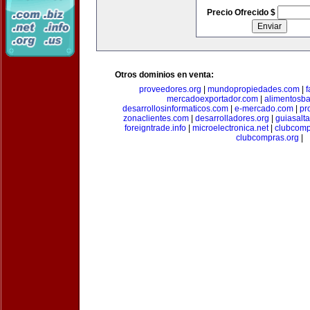
Precio Ofrecido $
Otros dominios en venta:
proveedores.org
|
mundopropiedades.com
|
f
mercadoexportador.com
|
alimentosb
desarrollosinformaticos.com
|
e-mercado.com
|
pr
zonaclientes.com
|
desarrolladores.org
|
guiasalt
foreigntrade.info
|
microelectronica.net
|
clubcom
clubcompras.org
|