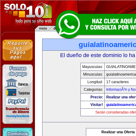
guialatinoameri
El dueño de este dominio lo ha
Mayusculas:
GUIALATINOAME
Minusculas:
guialatinoameric
Longitud:
17 caracteres
Categorias:
InformaciÃ³n y Not
Precio:
Realizar una ofer
Visitar!
guialatinoameri
Serán consideradas ofer
Realizar una Oferta