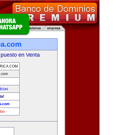
ca.com
 puesto en Venta
RICA.COM
a.com
icias
ta!
ca.com
tas