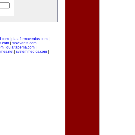
l.com
|
plataformaventas.com
|
s.com
|
moviventa.com
|
com
|
guiaitapema.com
|
ymes.net
|
systemmedics.com
|