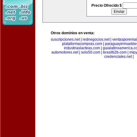
Precio Ofrecido $
Otros dominios en venta:
suscripciones.net
|
rednegocios.net
|
ventasporemai
plataformacompras.com
|
paraguayinmueble
industriaslacteas.com
|
guialatinoamerica.
automotores.net
|
solo50.com
|
brasilb2b.com
|
mip
credenciales.net
|