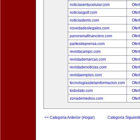
noticiasentucelular.com
Ofer
noticiasgolf.com
Ofer
noticiastenis.com
Ofer
novedadeslegales.com
Ofer
panoramafinanciero.com
Ofer
partesdeprensa.com
Ofer
revistacampo.com
Ofer
revistademarcas.com
Ofer
revistadenoticias.com
Ofer
revistaempleo.com
Ofer
tecnologiasdelainformacion.com
Ofer
tododato.com
Ofer
zonademedios.com
Ofer
<< Categoria Anterior (Hogar)
Categoria Siguient