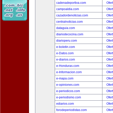
cadenadeportiva.com
Ofer
campoaldia.com
Ofer
cazadordenoticias.com
Ofer
centralnoticias.com
Ofer
dataguia.com
Ofer
diariodecocina.com
Ofer
diarioperu.com
Ofer
e-boletin.com
Ofer
e-Datos.com
Ofer
e-diarios.com
Ofer
e-Honduras.com
Ofer
e-Informacion.com
Ofer
e-mapa.com
Ofer
e-opiniones.com
Ofer
e-periodicos.com
Ofer
e-periodismo.com
Ofer
ediarios.com
Ofer
forodeperiodistas.com
Ofer