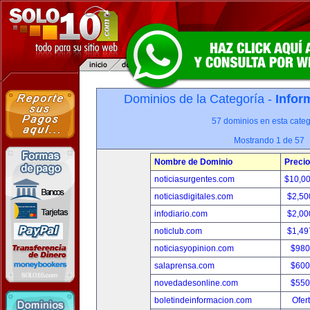
Dominios de la Categoría -
Infor
57 dominios en esta categ
Mostrando 1 de 57
Nombre de Dominio
Precio
noticiasurgentes.com
$10,0
noticiasdigitales.com
$2,50
infodiario.com
$2,00
noticlub.com
$1,49
noticiasyopinion.com
$980
salaprensa.com
$600
novedadesonline.com
$550
boletindeinformacion.com
Ofer