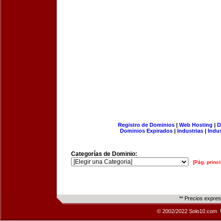
Registro de Dominios
|
Web Hosting
|
D
Dominios Expirados
|
Industrias
|
Indu
Categorías de Dominio:
[Pág. princi
** Precios expre
© 2002/2022 Solo10.com