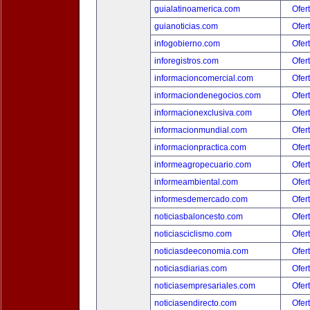
guialatinoamerica.com
Ofer
guianoticias.com
Ofer
infogobierno.com
Ofer
inforegistros.com
Ofer
informacioncomercial.com
Ofer
informaciondenegocios.com
Ofer
informacionexclusiva.com
Ofer
informacionmundial.com
Ofer
informacionpractica.com
Ofer
informeagropecuario.com
Ofer
informeambiental.com
Ofer
informesdemercado.com
Ofer
noticiasbaloncesto.com
Ofer
noticiasciclismo.com
Ofer
noticiasdeeconomia.com
Ofer
noticiasdiarias.com
Ofer
noticiasempresariales.com
Ofer
noticiasendirecto.com
Ofer