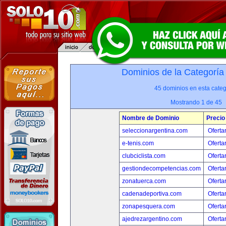
Dominios de la Categoría
45 dominios en esta categ
Mostrando 1 de 45
Nombre de Dominio
Precio
seleccionargentina.com
Oferta
e-tenis.com
Oferta
clubciclista.com
Oferta
gestiondecompetencias.com
Oferta
zonatuerca.com
Oferta
cadenadeportiva.com
Oferta
zonapesquera.com
Oferta
ajedrezargentino.com
Oferta