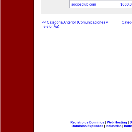
sociosclub.com
$660.
<< Categoria Anterior (Comunicaciones y
Catego
TelefonÃ­a)
Registro de Dominios
|
Web Hosting
|
D
Dominios Expirados
|
Industrias
|
Indu